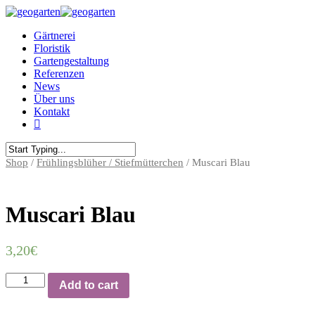
Gärtnerei
Floristik
Gartengestaltung
Referenzen
News
Über uns
Kontakt
Shop
/
Frühlingsblüher / Stiefmütterchen
/ Muscari Blau
Muscari Blau
3,20
€
Muscari
Add to cart
Blau
quantity