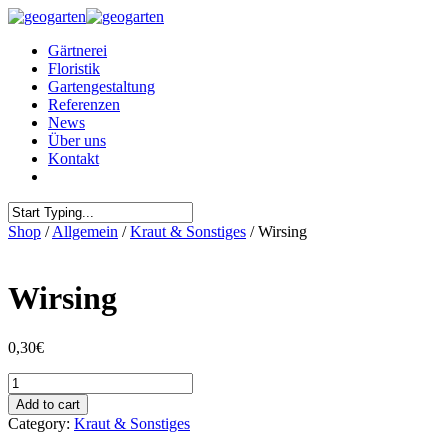
Gärtnerei
Floristik
Gartengestaltung
Referenzen
News
Über uns
Kontakt
Shop
/
Allgemein
/
Kraut & Sonstiges
/ Wirsing
Wirsing
0,30
€
Wirsing
quantity
Add to cart
Category:
Kraut & Sonstiges