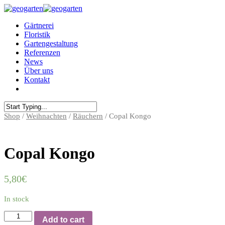
Gärtnerei
Floristik
Gartengestaltung
Referenzen
News
Über uns
Kontakt
Shop
/
Weihnachten
/
Räuchern
/ Copal Kongo
Copal Kongo
5,80
€
In stock
Copal
Add to cart
Kongo