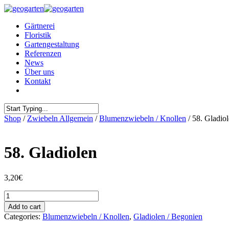
Gärtnerei
Floristik
Gartengestaltung
Referenzen
News
Über uns
Kontakt
Shop
/
Zwiebeln Allgemein
/
Blumenzwiebeln / Knollen
/ 58. Gladio
58. Gladiolen
3,20
€
58.
Gladiolen
Add to cart
quantity
Categories:
Blumenzwiebeln / Knollen
,
Gladiolen / Begonien