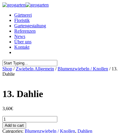
Gärtnerei
Floristik
Gartengestaltung
Referenzen
News
Über uns
Kontakt
Shop
/
Zwiebeln Allgemein
/
Blumenzwiebeln / Knollen
/ 13.
Dahlie
13. Dahlie
3,60
€
13.
Dahlie
Add to cart
quantity
Categories:
Blumenzwiebeln / Knollen
,
Dahlien